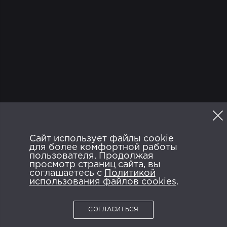
ТВ
Программа
Сайт использует файлы cookie
Политика конфиденциальности
для более комфортной работы
Пользовательское соглашение
FAQ
пользователя. Продолжая
просмотр страниц сайта, вы
ANDROID APP ON
AVAILABLE ON
соглашаетесь с
Google Play
Политикой
App Store
использования файлов cookies
.
СОГЛАСИТЬСЯ
2026 © NTRK.TV.
Все права защищены