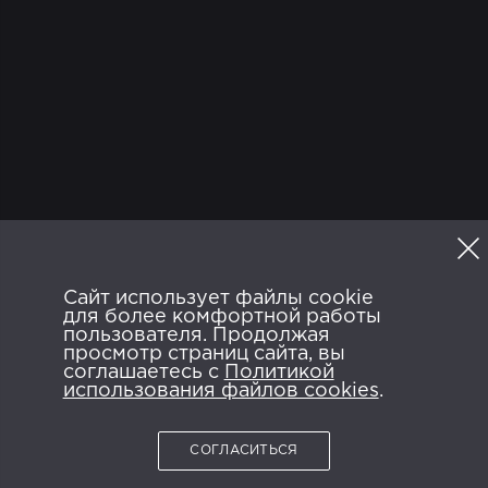
ТВ
Программа
Сайт использует файлы cookie
Политика конфиденциальности
для более комфортной работы
Пользовательское соглашение
FAQ
пользователя. Продолжая
просмотр страниц сайта, вы
ANDROID APP ON
AVAILABLE ON
соглашаетесь с
Google Play
Политикой
App Store
использования файлов cookies
.
СОГЛАСИТЬСЯ
2026 © NTRK.TV.
Все права защищены