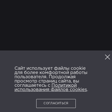
ТВ
Программа
Сайт использует файлы cookie
Политика конфиденциальности
для более комфортной работы
Пользовательское соглашение
FAQ
пользователя. Продолжая
просмотр страниц сайта, вы
ANDROID APP ON
AVAILABLE ON
соглашаетесь с
Google Play
Политикой
App Store
использования файлов cookies
.
СОГЛАСИТЬСЯ
2026 © NTRK.TV.
Все права защищены