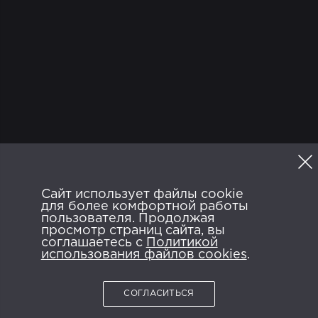
ТВ
Программа
Сайт использует файлы cookie
Политика конфиденциальности
для более комфортной работы
Пользовательское соглашение
FAQ
пользователя. Продолжая
просмотр страниц сайта, вы
ANDROID APP ON
AVAILABLE ON
соглашаетесь с
Google Play
Политикой
App Store
использования файлов cookies
.
СОГЛАСИТЬСЯ
2026 © NTRK.TV.
Все права защищены