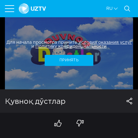
RU
Для начала просмотра примите
Условия оказания услуг
и
Политику конфиденциальности
ПРИНЯТЬ
Қувноқ дўстлар