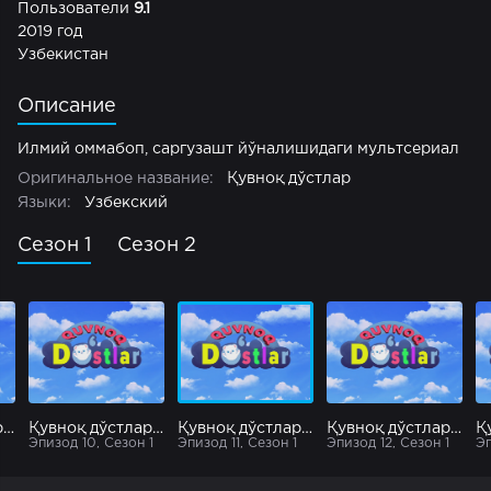
Пользователи
9.1
2019 год
Узбекистан
Описание
Илмий оммабоп, cаргузашт йўналишидаги мультсериал
Оригинальное название:
Қувноқ дўстлар
Языки:
Узбекский
Сезон 1
Сезон 2
Қувноқ дўстлар 9
Қувноқ дўстлар 10
Қувноқ дўстлар 11
Қувноқ дўстлар 12
Эпизод 10, Сезон 1
Эпизод 11, Сезон 1
Эпизод 12, Сезон 1
Эп