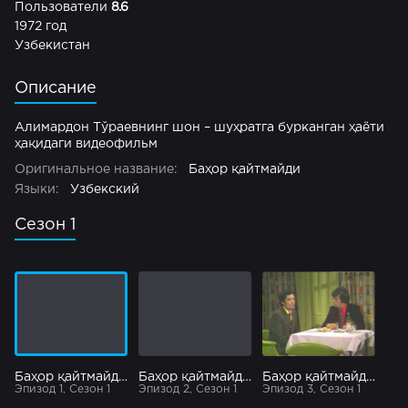
Пользователи
8.6
1972 год
Узбекистан
Описание
Алимардон Тўраевнинг шон – шуҳратга бурканган ҳаёти
ҳақидаги видеофильм
Оригинальное название:
Баҳор қайтмайди
Языки:
Узбекский
Сезон 1
Баҳор қайтмайди 1 қисм
Баҳор қайтмайди 2 қисм
Баҳор қайтмайди 3 қисм
Эпизод 1, Сезон 1
Эпизод 2, Сезон 1
Эпизод 3, Сезон 1