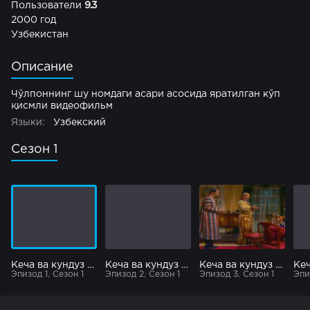
Пользователи
9.3
2000 год
Узбекистан
Описание
Чўлпоннинг шу номдаги асари асосида яратилган кўп
қисмли видеофильм
Языки:
Узбекский
Сезон 1
Кеча ва кундуз 1 қисм
Кеча ва кундуз 2 қисм
Кеча ва кундуз 3 қисм
Эпизод 1, Сезон 1
Эпизод 2, Сезон 1
Эпизод 3, Сезон 1
Эпи