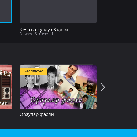
Кеча ва кундуз 6 қисм
Эпизод 6, Сезон 1
Бесплатно
Бесплатно
Орзулар фасли
Умр сўқмоқла