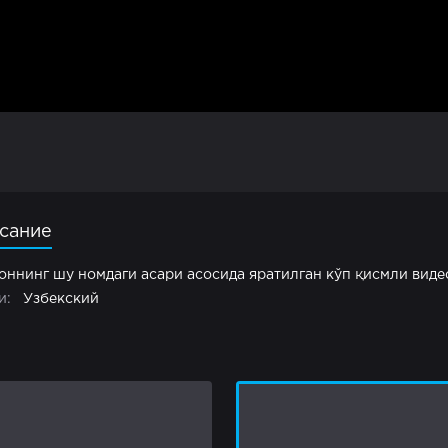
сание
оннинг шу номдаги асари асосида яратилган кўп қисмли вид
и:
Узбекский