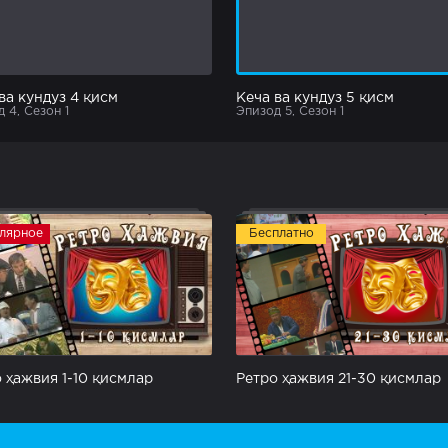
ва кундуз 4 қисм
Кеча ва кундуз 5 қисм
 4, Сезон 1
Эпизод 5, Сезон 1
лярное
Бесплатно
 ҳажвия 1-10 қисмлар
Ретро ҳажвия 21-30 қисмлар