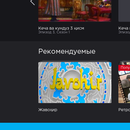
см
Кеча ва кундуз 3 қисм
Кеча 
Эпизод 3, Сезон 1
Эпизод
Рекомендуемые
Попу
Жавоҳир
Ретро