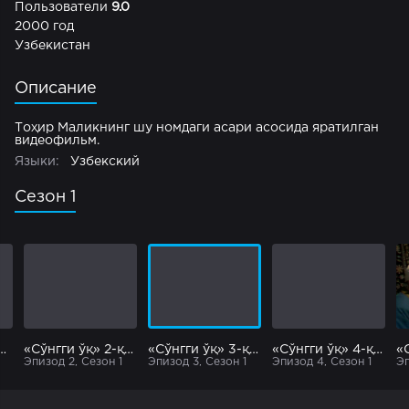
Пользователи
9.0
2000 год
Узбекистан
Описание
Тоҳир Маликнинг шу номдаги асари асосида яратилган
видеофильм.
Языки:
Узбекский
Сезон 1
ги ўқ» 1-қисм
«Сўнгги ўқ» 2-қисм
«Сўнгги ўқ» 3-қисм
«Сўнгги ўқ» 4-қисм
Эпизод 2, Сезон 1
Эпизод 3, Сезон 1
Эпизод 4, Сезон 1
Эп