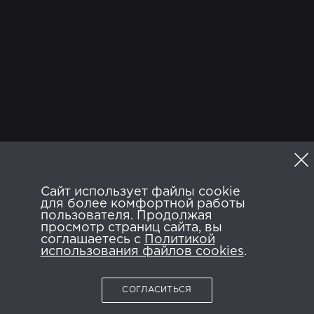
ТВ
Программа
Сайт использует файлы cookie
Политика конфиденциальности
для более комфортной работы
Пользовательское соглашение
FAQ
пользователя. Продолжая
просмотр страниц сайта, вы
ANDROID APP ON
AVAILABLE ON
соглашаетесь с
Google Play
Политикой
App Store
использования файлов cookies
.
СОГЛАСИТЬСЯ
2026 © NTRK.TV.
Все права защищены