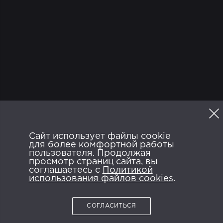
ТВ
Программа
Сайт использует файлы cookie
Политика конфиденциальности
для более комфортной работы
Пользовательское соглашение
FAQ
пользователя. Продолжая
просмотр страниц сайта, вы
ANDROID APP ON
AVAILABLE ON
соглашаетесь с
Google Play
Политикой
App Store
использования файлов cookies
.
СОГЛАСИТЬСЯ
2026 © NTRK.TV.
Все права защищены